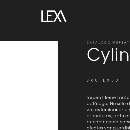
CATÁLOGO
REPEAT
Cyli
SKU:
LX50
Repeat tiene tanto 
catálogo. No sólo d
varias luminarias e
estructuras, patrone
pueden combinarse,
efectos vanguardist