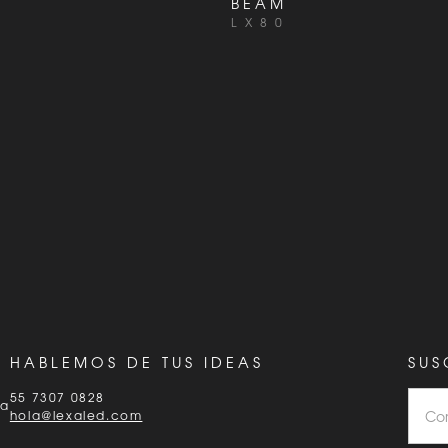
BEAM
LX80
HABLEMOS DE TUS IDEAS
SUS
55 7307 0828
ía
hola@lexaled.com