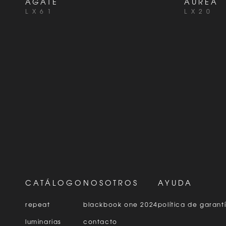
AGATE
AUREA
LX61
LX20
CATÁLOGO
NOSOTROS
AYUDA
repeat
blackbook one 2024
política de garant
luminarias
contacto